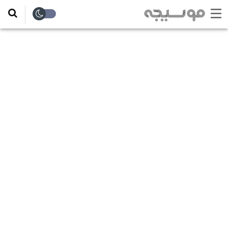
ورود / ثبت نام
صفحه اصلی
لیست خواننده ها
ویديو آموزش گیتار بابک امینی
ویديو آموزش ریتم گیتار