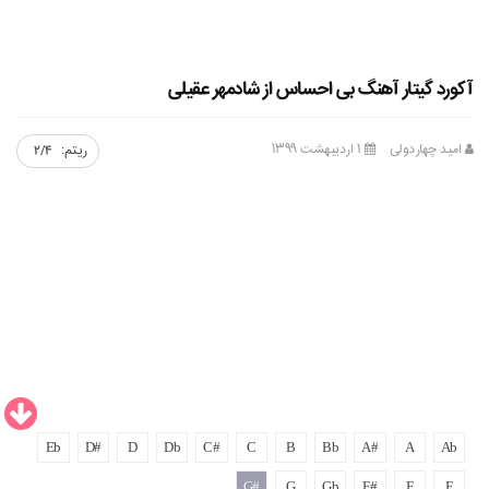
فروشگاه موسیجه
درخواست آکورد
آکورد گیتار آهنگ بی احساس از شادمهر عقیلی
مجله موسیجه
تماس با ما
امید چهاردولی
۱ اردیبهشت ۱۳۹۹
ریتم:
2/4
Eb
D#
D
Db
C#
C
B
Bb
A#
A
Ab
G#
G
Gb
F#
F
E